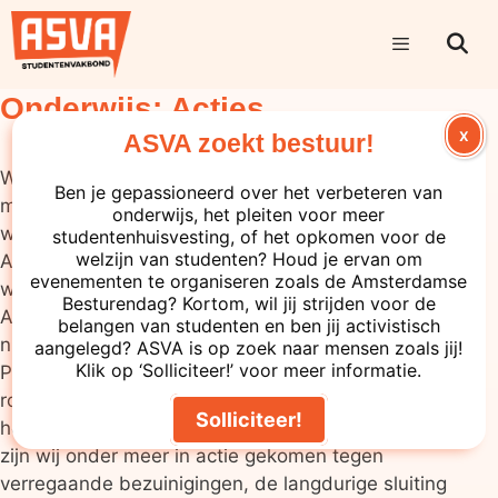
Onderwijs: Acties
X
ASVA zoekt bestuur!
We voeren actie als de stem van studenten niet
Ben je gepassioneerd over het verbeteren van
meegenomen wordt in landelijk of lokaal beleid,
onderwijs, het pleiten voor meer
waarbij het belang en de toekomst van de
studentenhuisvesting, of het opkomen voor de
welzijn van studenten? Houd je ervan om
Amsterdamse student centraal staat. Ook gebruiken
evenementen te organiseren zoals de Amsterdamse
we de pers en media om op te komen voor
Besturendag? Kortom, wil jij strijden voor de
Amsterdamse studenten. Zo schrijven we regelmatig
belangen van studenten en ben jij activistisch
nieuwsartikelen in onder andere Hvana, Folia en Het
aangelegd? ASVA is op zoek naar mensen zoals jij!
Klik op ‘Solliciteer!’ voor meer informatie.
Parool. Ook sturen we elke maand een nieuwsbrief
rond naar onze leden en houden we studenten op de
Solliciteer!
hoogte via Instagram. De afgelopen twee jaar hebben
zijn wij onder meer in actie gekomen tegen
verregaande bezuinigingen, de langdurige sluiting