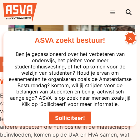
X
ASVA zoekt bestuur!
Ben je gepassioneerd over het verbeteren van
onderwijs, het pleiten voor meer
studentenhuisvesting, of het opkomen voor de
welzijn van studenten? Houd je ervan om
evenementen te organiseren zoals de Amsterdamse
Waarom Diversiteit?
Besturendag? Kortom, wil jij strijden voor de
belangen van studenten en ben jij activistisch
Een van de krachten van de Amsterdamse
aangelegd? ASVA is op zoek naar mensen zoals jij!
studentenpopulatie is hun diversiteit. Mensen van
Klik op ‘Solliciteer!’ voor meer informatie.
verschillende afkomsten, genders, huidskleuren,
Solliciteer!
leeftijden, religieuze en culturele achtergronden en
andere aspecten die hun positie in de maatschappij
beïnvloeden, komen op de UvA en HvA samen, wat