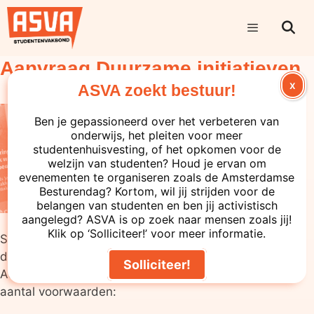
Aanvraag Duurzame initiatieven
X
ASVA zoekt bestuur!
Ben je gepassioneerd over het verbeteren van
onderwijs, het pleiten voor meer
studentenhuisvesting, of het opkomen voor de
welzijn van studenten? Houd je ervan om
evenementen te organiseren zoals de Amsterdamse
Besturendag? Kortom, wil jij strijden voor de
belangen van studenten en ben jij activistisch
aangelegd? ASVA is op zoek naar mensen zoals jij!
Klik op ‘Solliciteer!’ voor meer informatie.
Sinds dit jaar reserveert ASVA ook geld voor
duurzame initiatieven. Als je lid(vereniging) bent van
Solliciteer!
ASVA, kun je hier aanspraak op maken onder een
aantal voorwaarden: