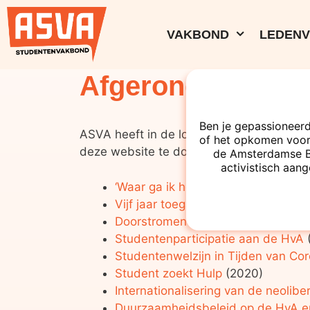
VAKBOND
LEDEN
Afgeronde onder
Ben je gepassioneerd
ASVA heeft in de loop der jaren onderzoe
of het opkomen voor
deze website te downloaden. Hieronder 
de Amsterdamse Bes
activistisch aang
‘Waar ga ik het geld vandaag halen
Vijf jaar toegankelijkheidsbeleid Uv
Doorstromen van het hoger beroeps
Studentenparticipatie aan de HvA
(
Studentenwelzijn in Tijden van Co
Student zoekt Hulp
(2020)
Internationalisering van de neoliber
Duurzaamheidsbeleid op de HvA 