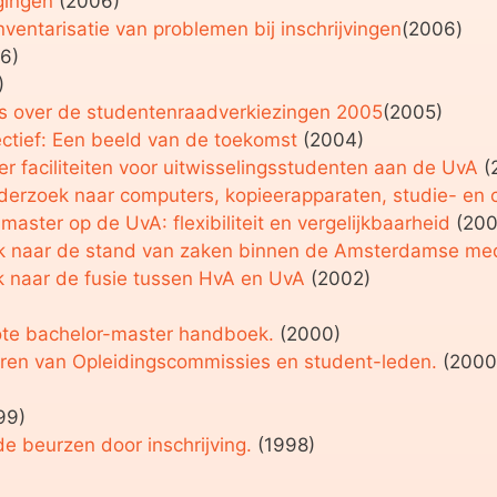
gingen
(2006)
ventarisatie van problemen bij inschrijvingen
(2006)
6)
)
s over de studentenraadverkiezingen 2005
(2005)
tief: Een beeld van de toekomst
(2004)
 faciliteiten voor uitwisselingsstudenten aan de UvA
(
onderzoek naar computers, kopieerapparaten, studie- en
ter op de UvA: flexibiliteit en vergelijkbaarheid
(200
ek naar de stand van zaken binnen de Amsterdamse m
ek naar de fusie tussen HvA en UvA
(2002)
ote bachelor-master handboek.
(2000)
eren van Opleidingscommissies en student-leden.
(2000
99)
e beurzen door inschrijving.
(1998)