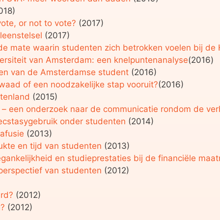
018)
ote, or not to vote?
(2017)
leenstelsel
(2017)
e mate waarin studenten zich betrokken voelen bij de
ersiteit van Amsterdam: een knelpuntenanalyse
(2016)
en van de Amsterdamse student
(2016)
kwaad of een noodzakelijke stap vooruit?
(2016)
itenland
(2015)
– een onderzoek naar de communicatie rondom de verh
 ecstasygebruik onder studenten
(2014)
tafusie
(2013)
ukte en tijd van studenten
(2013)
toegankelijkheid en studieprestaties bij de financiële maa
sperspectief van studenten
(2012)
ard?
(2012)
g?
(2012)