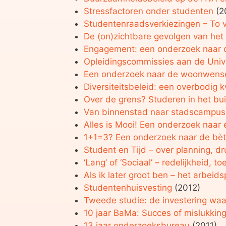
Stressfactoren onder studenten
(2
Studentenraadsverkiezingen – To v
De (on)zichtbare gevolgen van het 
Engagement: een onderzoek naar d
Opleidingscommissies aan de Univ
Een onderzoek naar de woonwens
Diversiteitsbeleid: een overbodig 
Over de grens? Studeren in het bu
Van binnenstad naar stadscampus 
Alles is Mooi! Een onderzoek naar
1+1=3? Een onderzoek naar de bè
Student en Tijd – over planning, dr
‘Lang’ of ‘Sociaal’ – redelijkheid, 
Als ik later groot ben – het arbeid
Studentenhuisvesting
(2012)
Tweede studie: de investering wa
10 jaar BaMa: Succes of mislukkin
13 jaar onderzoeksbureau
(2011)