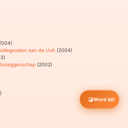
2004)
 collegezalen aan de UvA
(2004)
3)
edezeggenschap
(2002)
)
Word lid!