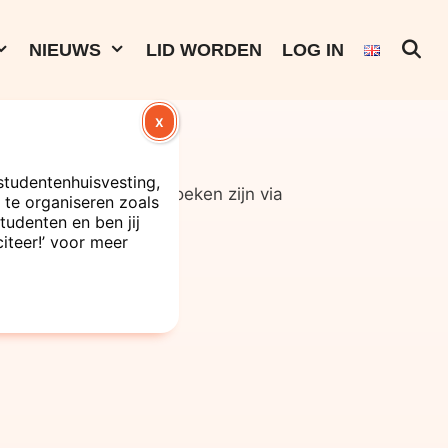
NIEUWS
LID WORDEN
LOG IN
X
studentenhuisvesting,
msterdam. Alle onderzoeken zijn via
te organiseren zoals
 (onderaan).
tudenten en ben jij
citeer!’ voor meer
studenten.
(2024)