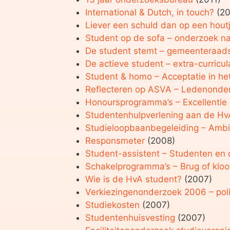
International & Dutch, in touch?
(20
Liever een schuld dan op een hout
Student op de sofa – onderzoek n
De student stemt – gemeenteraads
De actieve student – extra-curricul
Student & homo – Acceptatie in h
Reflecteren op ASVA – Ledenond
Honoursprogramma’s – Excellentie
Studentenhulpverlening aan de Hv
Studieloopbaanbegeleiding – Ambit
Responsmeter
(2008)
Student-assistent – Studenten en
Schakelprogramma’s – Brug of kloo
Wie is de HvA student?
(2007)
Verkiezingenonderzoek 2006 – pol
Studiekosten
(2007)
Studentenhuisvesting
(2007)