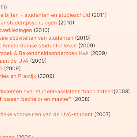
11)
je bijten – studenten en studieschuld
(2011)
aar studentpsychologen
(2010)
verkiezingen
(2010)
aire activiteiten van studenten
(2010)
et Amsterdamse studentenleven
(2009)
erzoek & Bekendheidsonderzoek HvA
(2009)
 aan de UvA
(2009)
A
(2009)
ies en Praktijk
(2009)
 docenten over student-assistenschapplaatsen
(2008)
f tussen bachelor en master?
(2008)
itieke voorkeuren van de UvA-student
(2007)