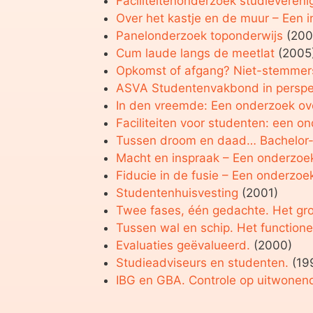
Faciliteitenonderzoek studievereni
Over het kastje en de muur – Een in
Panelonderzoek toponderwijs
(200
Cum laude langs de meetlat
(2005
Opkomst of afgang? Niet-stemmer
ASVA Studentenvakbond in perspec
In den vreemde: Een onderzoek over
Faciliteiten voor studenten: een 
Tussen droom en daad… Bachelor-mas
Macht en inspraak – Een onderzo
Fiducie in de fusie – Een onderzo
Studentenhuisvesting
(2001)
Twee fases, één gedachte. Het gr
Tussen wal en schip. Het function
Evaluaties geëvalueerd.
(2000)
Studieadviseurs en studenten.
(19
IBG en GBA. Controle op uitwonend