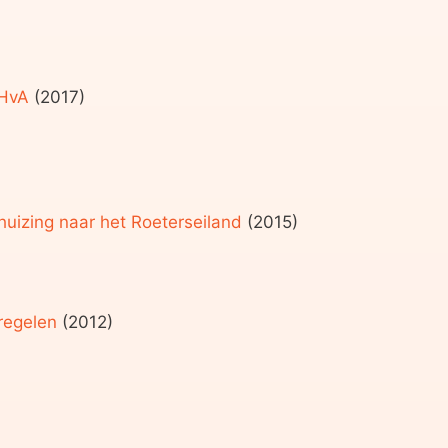
 HvA
(2017)
uizing naar het
Roeterseiland
(2015)
tregelen
(2012)