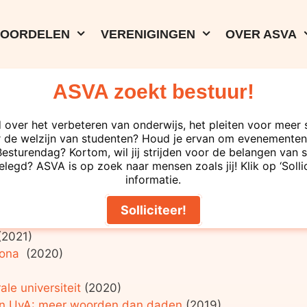
VOORDELEN
VERENIGINGEN
OVER ASVA
zoeken
ASVA zoekt bestuur!
 over het verbeteren van onderwijs, het pleiten voor meer 
k verricht naar allerlei onderwerpen over studeren in A
 de welzijn van studenten? Houd je ervan om evenementen 
vind je de onderzoeken van nieuw (bovenaan) naar oud
turendag? Kortom, wil jij strijden voor de belangen van s
elegd? ASVA is op zoek naar mensen zoals jij! Klik op ‘Solli
informatie.
?’ De ervaring van financiële stress door Amsterdamse 
A: Ingelote of loze beloftes?
(2021)
Solliciteer!
onderwijs (HvA) naar de universiteit (UvA)
(2021)
2021)
rona
(2020)
ale universiteit
(2020)
en UvA: meer woorden dan daden
(2019)