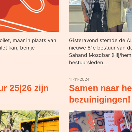
oilet, maar in plaats van
Gisteravond stemde de A
ilet kan, ben je
nieuwe 81e bestuur van de
Sahand Mozdbar (Hij/hem),
bestuursleden…
11-11-2024
ur 25|26 zijn
Samen naar het
bezuinigingen!