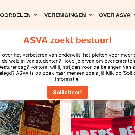
VOORDELEN
VERENIGINGEN
OVER ASVA
ASVA zoekt bestuur!
 over het verbeteren van onderwijs, het pleiten voor meer 
29-04-2026
 de welzijn van studenten? Houd je ervan om evenementen 
n!
Junior Docent
turendag? Kortom, wil jij strijden voor de belangen van s
elegd? ASVA is op zoek naar mensen zoals jij! Klik op ‘Solli
petitie aan he
informatie.
eisen permane
Solliciteer!