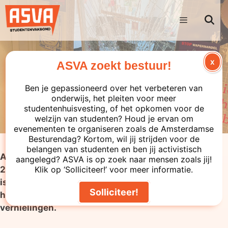
X
ASVA zoekt bestuur!
Ons krijgen ze niet klein!
Ben je gepassioneerd over het verbeteren van
onderwijs, het pleiten voor meer
ASVA Studentenvakbond
■
03-07-2026
studentenhuisvesting, of het opkomen voor de
welzijn van studenten? Houd je ervan om
evenementen te organiseren zoals de Amsterdamse
Besturendag? Kortom, wil jij strijden voor de
belangen van studenten en ben jij activistisch
Afgelopen weekend, in de vroege uren van zondag
aangelegd? ASVA is op zoek naar mensen zoals jij!
21 juni, is er ingebroken bij CREA. Omstreeks 04:50
Klik op ‘Solliciteer!’ voor meer informatie.
is de inbraak gemeld, waarbij alleen ons kantoor
Solliciteer!
het doelwit lijkt te zijn geweest van vergaande
vernielingen.