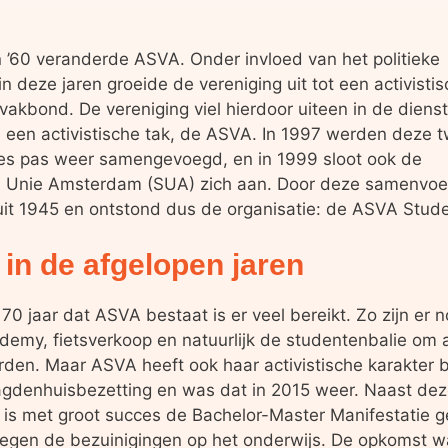
n ’60 veranderde ASVA. Onder invloed van het politieke
in deze jaren groeide de vereniging uit tot een activisti
akbond. De vereniging viel hierdoor uiteen in de diens
 een activistische tak, de ASVA. In 1997 werden deze 
ies pas weer samengevoegd, en in 1999 sloot ook de
 Unie Amsterdam (SUA) zich aan. Door deze samenvoeg
uit 1945 en ontstond dus de organisatie: de ASVA Stud
in de afgelopen jaren
 70 jaar dat ASVA bestaat is er veel bereikt. Zo zijn er
emy, fietsverkoop en natuurlijk de studentenbalie om a
den. Maar ASVA heeft ook haar activistische karakter 
agdenhuisbezetting en was dat in 2015 weer. Naast dez
01 is met groot succes de Bachelor-Master Manifestatie
egen de bezuinigingen op het onderwijs. De opkomst wa