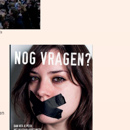
js
en