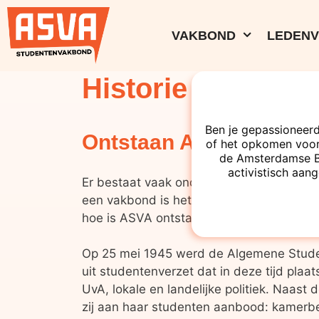
VAKBOND
LEDEN
Historie
Ben je gepassioneerd
Ontstaan ASVA Studen
of het opkomen voor
de Amsterdamse Bes
activistisch aang
Er bestaat vaak onduidelijkheid over de
een vakbond is het een vereniging? En w
hoe is ASVA ontstaan?
Op 25 mei 1945 werd de Algemene Stude
uit studentenverzet dat in deze tijd pla
UvA, lokale en landelijke politiek. Naast
zij aan haar studenten aanbood: kamerb