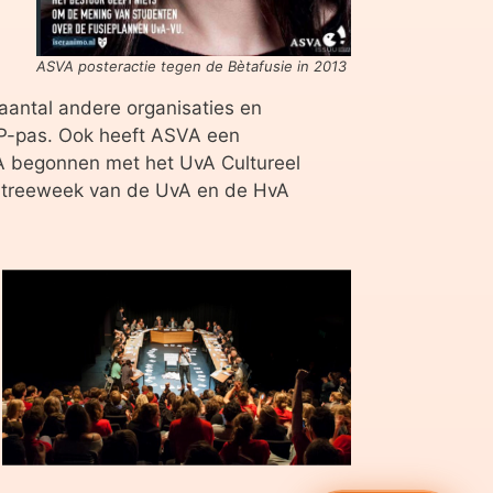
ASVA posteractie tegen de Bètafusie in 2013
aantal andere organisaties en
JP-pas. Ook heeft ASVA een
A begonnen met het UvA Cultureel
 Intreeweek van de UvA en de HvA