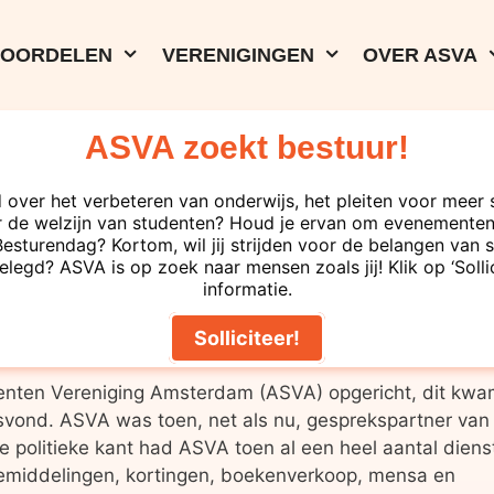
VOORDELEN
VERENIGINGEN
OVER ASVA
ASVA zoekt bestuur!
 over het verbeteren van onderwijs, het pleiten voor meer 
tenvakbond
 de welzijn van studenten? Houd je ervan om evenementen 
turendag? Kortom, wil jij strijden voor de belangen van s
elegd? ASVA is op zoek naar mensen zoals jij! Klik op ‘Solli
 ASVA Studentenvakbond, is de naam een afkorting, is h
informatie.
aar staat het eigenlijk voor? Waar komt de naam vanda
Solliciteer!
nten Vereniging Amsterdam (ASVA) opgericht, dit kwa
atsvond. ASVA was toen, net als nu, gesprekspartner van
 de politieke kant had ASVA toen al een heel aantal diens
emiddelingen, kortingen, boekenverkoop, mensa en