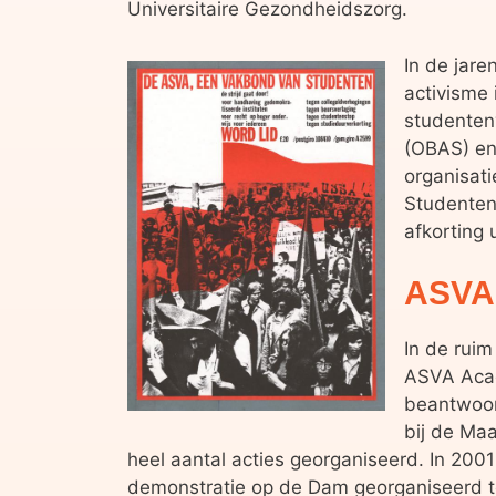
Universitaire Gezondheidszorg.
In de jare
activisme 
studentenv
(OBAS) en
organisat
Studenten
afkorting 
ASVA 
In de ruim
ASVA Acad
beantwoor
bij de Ma
heel aantal acties georganiseerd. In 20
demonstratie op de Dam georganiseerd t