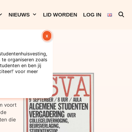
NIEUWS
LID WORDEN
LOG IN
X
studentenhuisvesting,
te organiseren zoals
tudenten en ben jij
citeer!’ voor meer
et
an en
m voort
 de
ten die