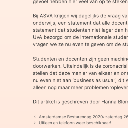
gevoel hebben hier veel van op te steken
Bij ASVA krijgen wij dagelijks de vraag 
onderwijs, een statement dat alle docenten
statement dat studenten niet lager dan h
UvA bezorgd om de internationale student
vragen we ze nu even te geven om de stud
Studenten en docenten zijn geen machines
doorwerken. Uiteindelijk is de coronacris
stellen dat deze manier van elkaar en on
nu even niet aan ‘business as usual’
,
dit w
alleen nog maar meer problemen ‘opleve
Dit artikel is geschreven door Hanna Blo
Amsterdamse Besturendag 2020: zaterdag 2
Uitleen en telefoon weer beschikbaar!