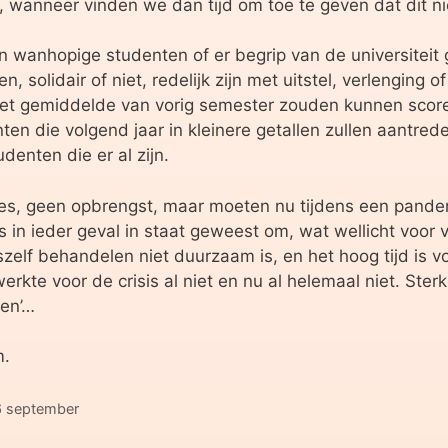
, wanneer vinden we dan tijd om toe te geven dat dit ni
van wanhopige studenten of er begrip van de universitei
, solidair of niet, redelijk zijn met uitstel, verlenging 
et gemiddelde van vorig semester zouden kunnen scoren, 
en die volgend jaar in kleinere getallen zullen aantred
enten die er al zijn.
, geen opbrengst, maar moeten nu tijdens een pandemie
is in ieder geval in staat geweest om, wat wellicht voor 
szelf behandelen niet duurzaam is, en het hoog tijd is v
erkte voor de crisis al niet en nu al helemaal niet. Ste
ren’…
m.
6 september