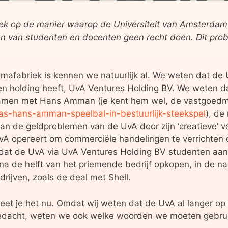
ek op de manier waarop de Universiteit van Amsterdam
n van studenten en docenten geen recht doen. Dit probl
afabriek is kennen we natuurlijk al. We weten dat de 
 een holding heeft, UvA Ventures Holding BV. We weten d
, samen met Hans Amman (je kent hem wel, de vastgoed
was-hans-amman-speelbal-in-bestuurlijk-steekspel
), de
an de geldproblemen van de UvA door zijn ‘creatieve’
A opereert om commerciële handelingen te verrichten di
dat de UvA via UvA Ventures Holding BV studenten aan
na de helft van het priemende bedrijf opkopen, in de n
drijven, zoals de deal met Shell.
 weet je het nu. Omdat wij weten dat de UvA al langer o
nagedacht, weten we ook welke woorden we moeten gebr