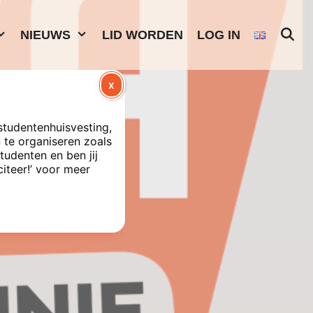
NIEUWS
LID WORDEN
LOG IN
X
studentenhuisvesting,
te organiseren zoals
tudenten en ben jij
citeer!’ voor meer
ndemie