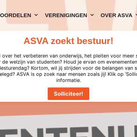
VOORDELEN
VERENIGINGEN
OVER ASVA
ASVA zoekt bestuur!
 over het verbeteren van onderwijs, het pleiten voor meer 
 de welzijn van studenten? Houd je ervan om evenementen 
turendag? Kortom, wil jij strijden voor de belangen van s
elegd? ASVA is op zoek naar mensen zoals jij! Klik op ‘Solli
liberale universiteit in een pa
informatie.
■
17-06-2020
Solliciteer!