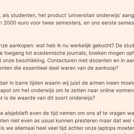
als studenten, het product ‘universitair onderwijs’ aange
 2000 euro voor twee semesters, en ons eerste semeste
nze aankopen: wat heb ik nu werkelijk gekocht? De stud
 toegang tot academische journals, boeken mogen opha
ot onze beschikking. Contacturen met docenten en in a
enten die essentieel deel waren van de aankoop?
air in barre tijden waarin wij juist de armen ineen moe
apot om het onderwijs om te zetten naar online vormen,
at is de waarde van dit soort onderwijs?
e alsjeblieft even de tijd nemen om ons af te vragen wa
nten niet even
as usual
kunnen presteren maar dat wel v
ls we allemaal heel veel tijd achter onze laptops moe