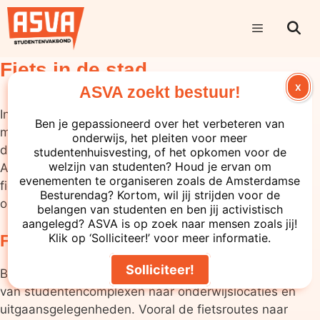
Fiets in de stad
X
ASVA zoekt bestuur!
In Amsterdam kom je (bijna) overal snel en goedkoop
Ben je gepassioneerd over het verbeteren van
met de fiets. Toch staat de bereikbaarheid onder
onderwijs, het pleiten voor meer
druk doordat het fietsgebruik sterk is toegenomen.
studentenhuisvesting, of het opkomen voor de
welzijn van studenten? Houd je ervan om
ASVA zet zich in toenemende mate in om ook de
evenementen te organiseren zoals de Amsterdamse
fietsbereikbaarheid van studentencomplexen en
Besturendag? Kortom, wil jij strijden voor de
onderwijslocaties te waarborgen.
belangen van studenten en ben jij activistisch
aangelegd? ASVA is op zoek naar mensen zoals jij!
Klik op ‘Solliciteer!’ voor meer informatie.
Fietsroutes
Solliciteer!
Belangrijke fietsroutes van studenten begeven zich
van studentencomplexen naar onderwijslocaties en
uitgaansgelegenheden. Vooral de fietsroutes naar