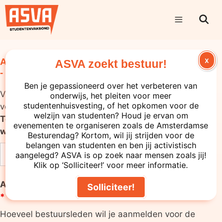
ASVA Academy Aanmelding ABD februari 2024
X
ASVA zoekt bestuur!
- coaching
Ben je gepassioneerd over het verbeteren van
Velden die gemarkeerd zijn met een
*
zijn vereiste
onderwijs, het pleiten voor meer
studentenhuisvesting, of het opkomen voor de
velden
welzijn van studenten? Houd je ervan om
Tot welke vereniging/organisatie behoor je | To
evenementen te organiseren zoals de Amsterdamse
which association/organisation do you belong?
*
Besturendag? Kortom, wil jij strijden voor de
belangen van studenten en ben jij activistisch
aangelegd? ASVA is op zoek naar mensen zoals jij!
Klik op ‘Solliciteer!’ voor meer informatie.
Aantal bestuursleden | Amount of board members
Solliciteer!
*
Hoeveel bestuursleden wil je aanmelden voor de