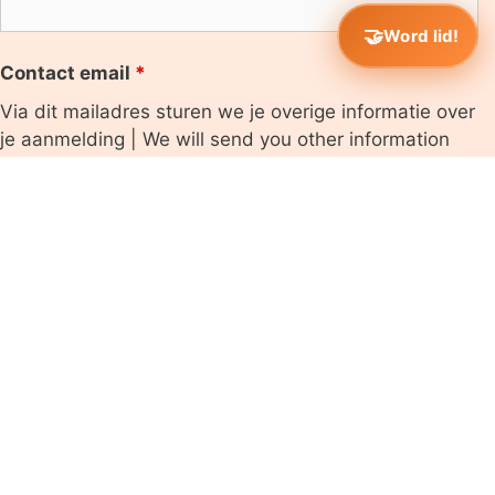
Word lid!
Contact email
*
Via dit mailadres sturen we je overige informatie over
je aanmelding | We will send you other information
about your registration via this email address
Factuur email | Invoice email
*
Naar dit mailadres wordt de uiteindelijke factuur voor
jouw bestuur gemaild. In de meeste gevallen is dit
het mailadres van de penningmeester, of het
algemene bestuurs mailadres. Weet je dit niet zeker?
Vraag het even na bij je penningmeester. | The final
invoice for your board will be emailed to this email
address. In most cases this is the treasurer's email