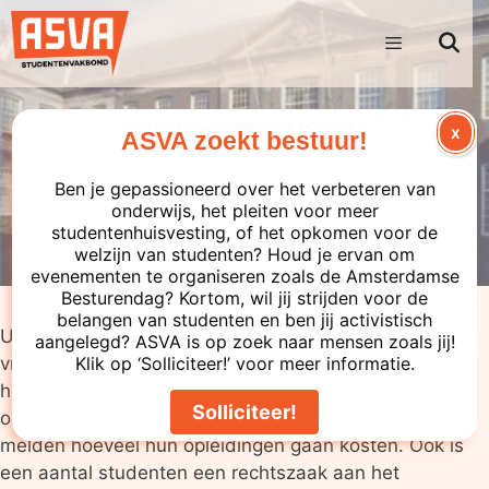
X
ASVA zoekt bestuur!
ASVA ondersteunt rechtszaak
Ben je gepassioneerd over het verbeteren van
onderwijs, het pleiten voor meer
ASVA Studentenvakbond
■
01-06-2011
studentenhuisvesting, of het opkomen voor de
welzijn van studenten? Houd je ervan om
evenementen te organiseren zoals de Amsterdamse
Besturendag? Kortom, wil jij strijden voor de
belangen van studenten en ben jij activistisch
Universiteiten mogen sinds kort instellingscollegegeld
aangelegd? ASVA is op zoek naar mensen zoals jij!
vragen aan studenten die al een eerste studie
Klik op ‘Solliciteer!’ voor meer informatie.
hebben afgerond. Onder veel studenten is hierdoor
Solliciteer!
onrust ontstaan, omdat universiteiten pas heel laat
melden hoeveel hun opleidingen gaan kosten. Ook is
een aantal studenten een rechtszaak aan het